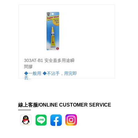
303AT-B1 安全蓋多用途瞬
303A
間膠
膠
◆一般用 ◆不沾手，用完即
◆一般
丟..
線上客服/ONLINE CUSTOMER SERVICE