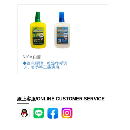
610A 白膠
3020
◆白色膠體，乾燥後變透
◆尖嘴
明，美勞手工藝適用..
線上客服/ONLINE CUSTOMER SERVICE