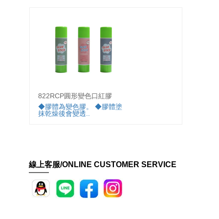
822RCP圓形變色口紅膠
610A
◆膠體為變色膠。 ◆膠體塗
◆白色
抹乾燥後會變透..
明，美
線上客服/ONLINE CUSTOMER SERVICE