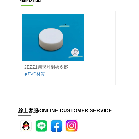
2EZZ1圓形雕刻橡皮擦
SH-9
◆PVC材質..
◆使用
佳..
線上客服/ONLINE CUSTOMER SERVICE