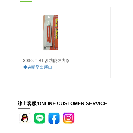
3030JT-B1 多功能強力膠
SH-8
◆尖嘴型出膠口..
◆使用
佳..
線上客服/ONLINE CUSTOMER SERVICE