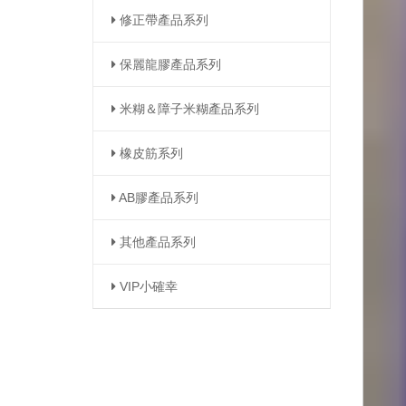
修正帶產品系列
保麗龍膠產品系列
米糊＆障子米糊產品系列
橡皮筋系列
AB膠產品系列
其他產品系列
VIP小確幸