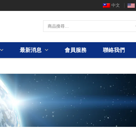
中文
最新消息
會員服務
聯絡我們