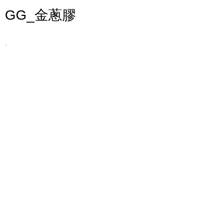
GG_金蔥膠
.