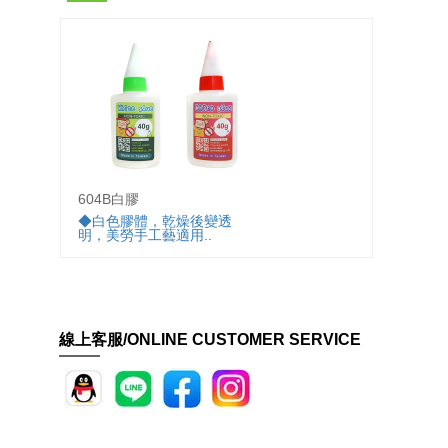
604B白膠
6015
◆白色膠體，乾燥後變透
◆牙膏
明，美勞手工藝適用..
線上客服/ONLINE CUSTOMER SERVICE