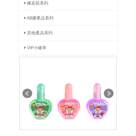
橡皮筋系列
AB膠產品系列
其他產品系列
VIP小確幸