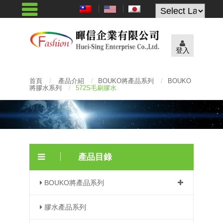
Powered by
登入
首頁
/
產品介紹
/
BOUKO將產品系列
/
BOUKO
將膠水系列
/
572S毛刷膠水
產品目錄
BOUKO將產品系列
膠水產品系列